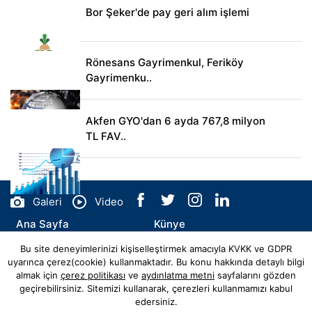
Bor Şeker'de pay geri alım işlemi
Rönesans Gayrimenkul, Feriköy
Gayrimenku..
Akfen GYO'dan 6 ayda 767,8 milyon
TL FAV..
Galeri
Video
Ana Sayfa
Künye
Bu site deneyimlerinizi kişiselleştirmek amacıyla KVKK ve GDPR
İletişim
uyarınca çerez(cookie) kullanmaktadır. Bu konu hakkında detaylı bilgi
almak için
çerez politikası
ve
aydınlatma metni
sayfalarını gözden
geçirebilirsiniz. Sitemizi kullanarak, çerezleri kullanmamızı kabul
edersiniz.
© Copyright 2026 elbistanda Tüm Hakları Saklıdır.