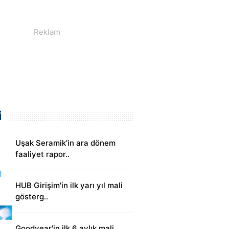
i
Uşak Seramik'in ara dönem
faaliyet rapor..
HUB Girişim'in ilk yarı yıl mali
gösterg..
Goodyear'in ilk 6 aylık mali