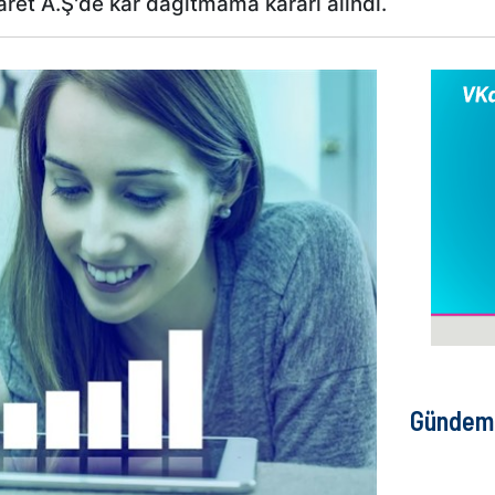
ret A.Ş'de kar dağıtmama kararı alındı.
Gündem