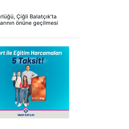
üğü, Çiğli Balatçık’ta
larının önüne geçilmesi