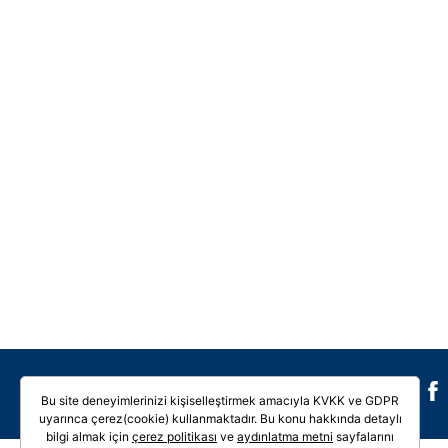
Galeri
Video
Bu site deneyimlerinizi kişiselleştirmek amacıyla KVKK ve GDPR
uyarınca çerez(cookie) kullanmaktadır. Bu konu hakkında detaylı
bilgi almak için
çerez politikası
ve
aydınlatma metni
sayfalarını