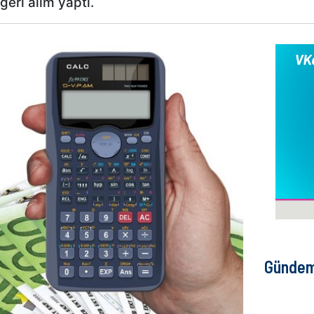
eri alım yaptı.
Günde