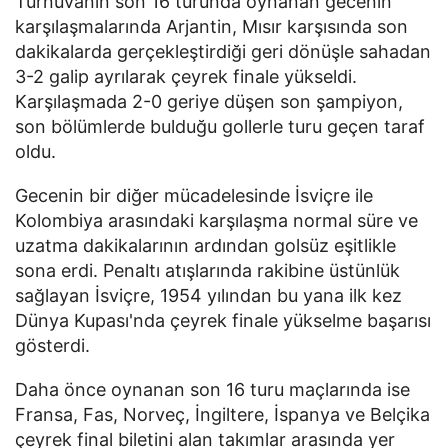
Turnuvanın son 16 turunda oynanan gecenin
karşılaşmalarında Arjantin, Mısır karşısında son
dakikalarda gerçekleştirdiği geri dönüşle sahadan
3-2 galip ayrılarak çeyrek finale yükseldi.
Karşılaşmada 2-0 geriye düşen son şampiyon,
son bölümlerde bulduğu gollerle turu geçen taraf
oldu.
Gecenin bir diğer mücadelesinde İsviçre ile
Kolombiya arasındaki karşılaşma normal süre ve
uzatma dakikalarının ardından golsüz eşitlikle
sona erdi. Penaltı atışlarında rakibine üstünlük
sağlayan İsviçre, 1954 yılından bu yana ilk kez
Dünya Kupası'nda çeyrek finale yükselme başarısı
gösterdi.
Daha önce oynanan son 16 turu maçlarında ise
Fransa, Fas, Norveç, İngiltere, İspanya ve Belçika
çeyrek final biletini alan takımlar arasında yer