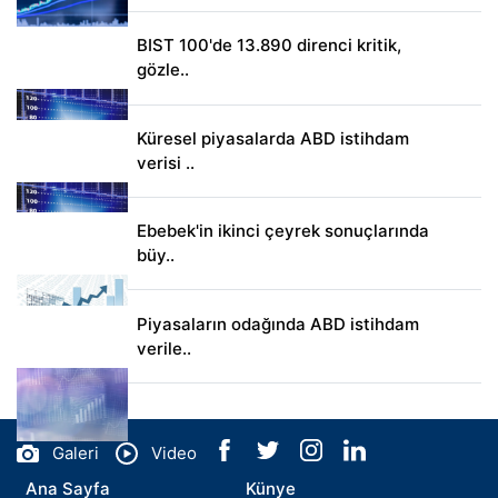
BIST 100'de 13.890 direnci kritik,
gözle..
Küresel piyasalarda ABD istihdam
verisi ..
Ebebek'in ikinci çeyrek sonuçlarında
büy..
Piyasaların odağında ABD istihdam
verile..
Galeri
Video
Ana Sayfa
Künye