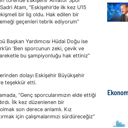
en törende Eskişehir Amatör Spor
adri Atam, “Eskişehir’de ilk kez U15
kişmeli bir lig oldu. Hak edilen bir
emeği geçenleri tebrik ediyorum”
übü Başkan Yardımcısı Hüdai Doğu ise
ürk’ün ‘Ben sporcunun zeki, çevik ve
hareketle bu şampiyonluğu hak ettiniz”
erinden dolayı Eskişehir Büyükşehir
e teşekkür etti.
Ekonom
amada, “Genç sporcularımızın elde ettiği
dırdı. İlk kez düzenlenen bir
olmak son derece anlamlı. Kız
tırmak için çalışmalarımızı sürdüreceğiz”