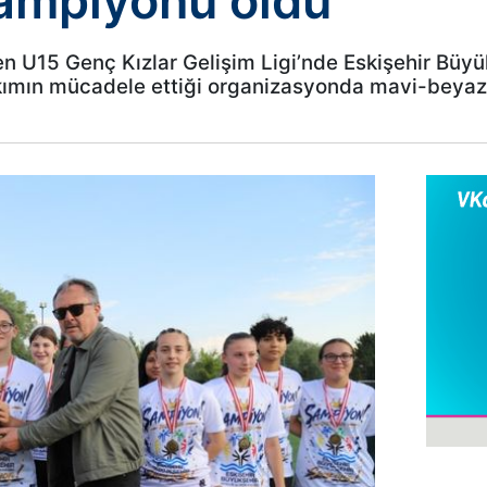
 şampiyonu oldu
nen U15 Genç Kızlar Gelişim Ligi’nde Eskişehir Büy
kımın mücadele ettiği organizasyonda mavi-beyazl