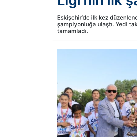
Ligi’nin ilk
Eskişehir’de ilk kez düzenle
şampiyonluğa ulaştı. Yedi ta
tamamladı.