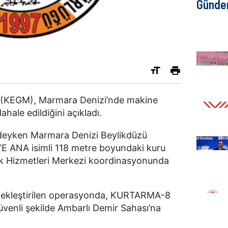
Günd
(
KEGM
), Marmara Denizi’nde makine
hale edildiğini açıkladı.
ndeyken
Marmara Denizi
Beylikdüzü
YE ANA isimli 118 metre boyundaki kuru
fik Hizmetleri Merkezi koordinasyonunda
çekleştirilen operasyonda,
KURTARMA-8
venli şekilde Ambarlı Demir Sahası’na