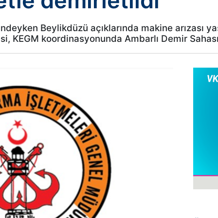
tle demirletildi
indeyken Beylikdüzü açıklarında makine arızası y
si, KEGM koordinasyonunda Ambarlı Demir Sahası’n