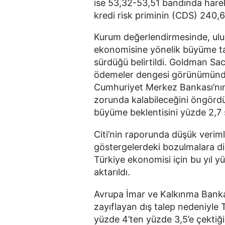
ise 53,32-53,51 bandında hareket
kredi risk priminin (CDS) 240,6 
Kurum değerlendirmesinde, ulus
ekonomisine yönelik büyüme ta
sürdüğü belirtildi. Goldman Sach
ödemeler dengesi görünümünde
Cumhuriyet Merkez Bankası’nın 
zorunda kalabileceğini öngördü
büyüme beklentisini yüzde 2,7 
Citi’nin raporunda düşük verimlil
göstergelerdeki bozulmalara dik
Türkiye ekonomisi için bu yıl y
aktarıldı.
Avrupa İmar ve Kalkınma Bankası
zayıflayan dış talep nedeniyle 
yüzde 4’ten yüzde 3,5’e çektiği