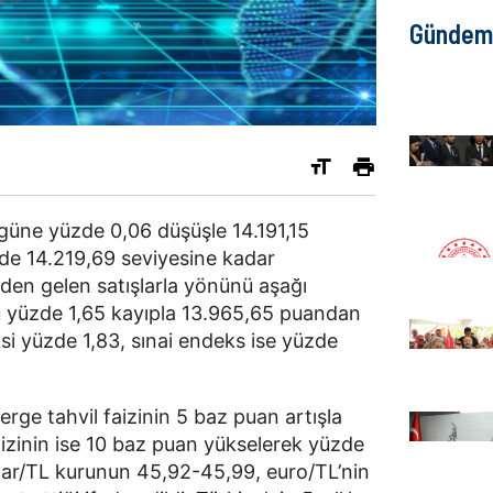
Gündem
güne yüzde 0,06 düşüşle 14.191,15
nde 14.219,69 seviyesine kadar
en gelen satışlarla yönünü aşağı
nü yüzde 1,65 kayıpla 13.965,65 puandan
i yüzde 1,83, sınai endeks ise yüzde
terge tahvil faizinin 5 baz puan artışla
faizinin ise 10 baz puan yükselerek yüzde
 dolar/TL kurunun 45,92-45,99, euro/TL’nin