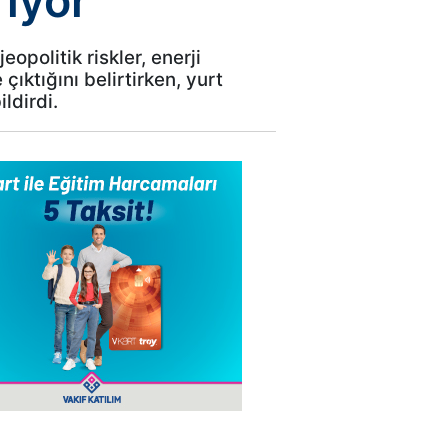
rıyor
politik riskler, enerji
ıktığını belirtirken, yurt
ldirdi.