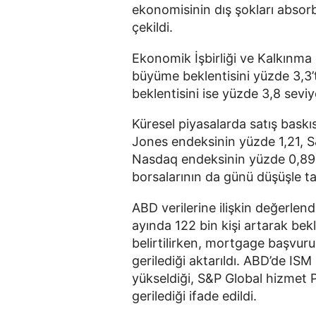
ekonomisinin dış şokları absor
çekildi.
Ekonomik İşbirliği ve Kalkınma
büyüme beklentisini yüzde 3,3’t
beklentisini ise yüzde 3,8 seviy
Küresel piyasalarda satış baskıs
Jones endeksinin yüzde 1,21, 
Nasdaq endeksinin yüzde 0,89 g
borsalarının da günü düşüşle ta
ABD verilerine ilişkin değerlen
ayında 122 bin kişi artarak bekl
belirtilirken, mortgage başvuru
gerilediği aktarıldı. ABD’de IS
yükseldiği, S&P Global hizmet P
gerilediği ifade edildi.