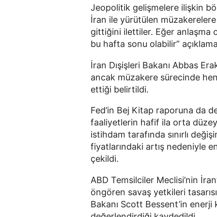
Jeopolitik gelişmelere ilişkin
İran ile yürütülen müzakerelere 
gittiğini ilettiler. Eğer anlaşm
bu hafta sonu olabilir” açıklama
İran Dışişleri Bakanı Abbas Erak
ancak müzakere sürecinde henü
ettiği belirtildi.
Fed’in Bej Kitap raporuna da d
faaliyetlerin hafif ila orta d
istihdam tarafında sınırlı değiş
fiyatlarındaki artış nedeniyle e
çekildi.
ABD Temsilciler Meclisi’nin İran’
öngören savaş yetkileri tasarısı
Bakanı Scott Bessent’in enerji k
değerlendirdiği kaydedildi.