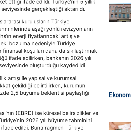
 ettiği ifade edildi. Türkiye’nin 5 yıllık
seviyesinde gerçekleştiği aktarıldı.
lararası kuruluşların Türkiye
hminlerinde aşağı yönlü revizyonların
s’ın enerji fiyatlarındaki artış ve
ki bozulma nedeniyle Türkiye
finansal koşulları daha da sıkılaştırmak
ğü ifade edilirken, bankanın 2026 yılı
seviyesinde oluşturduğu kaydedildi.
ik artışı ile yapısal ve kurumsal
kat çekildiği belirtilirken, kurumun
üzde 2,5 büyüme beklentisi paylaştığı
Ekonom
’nın (EBRD) ise küresel belirsizlikler ve
Türkiye’nin 2026 yılı büyüme tahminini
 ifade edildi. Buna rağmen Türkiye