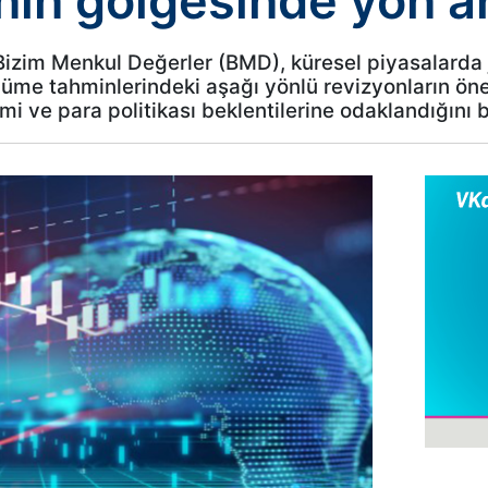
nın gölgesinde yön a
Bizim Menkul Değerler (BMD), küresel piyasalarda jeo
yüme tahminlerindeki aşağı yönlü revizyonların öne ç
i ve para politikası beklentilerine odaklandığını bi