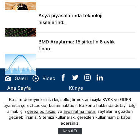
Asya piyasalarında teknoloji
hisselerind..
BMD Araştırma: 15 şirketin 6 aylık
finan..
Galeri
Video
Ana Sayfa
Künye
Bu site deneyimlerinizi kişiselleştirmek amacıyla KVKK ve GDPR
İletişim
uyarınca çerez(cookie) kullanmaktadır. Bu konu hakkında detaylı bilgi
almak için
çerez politikası
ve
aydınlatma metni
sayfalarını gözden
geçirebilirsiniz. Sitemizi kullanarak, çerezleri kullanmamızı kabul
edersiniz.
© Copyright 2026 elbistanda Tüm Hakları Saklıdır.
Web sitemiz
Hibya Haber Ajansı
Abonesidir.
Kabul Et