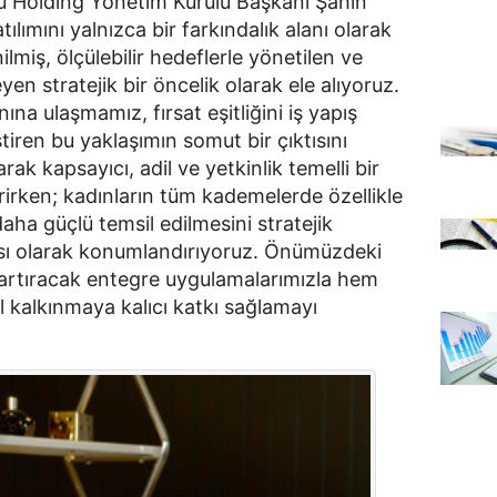
u Holding Yönetim Kurulu Başkanı Şahin 
ılımını yalnızca bir farkındalık alanı olarak 
lmiş, ölçülebilir hedeflerle yönetilen ve 
en stratejik bir öncelik olarak ele alıyoruz. 
na ulaşmamız, fırsat eşitliğini iş yapış 
iren bu yaklaşımın somut bir çıktısını 
ak kapsayıcı, adil ve yetkinlik temelli bir 
irken; kadınların tüm kademelerde özellikle 
a güçlü temsil edilmesini stratejik 
sı olarak konumlandırıyoruz. Önümüzdeki 
artıracak entegre uygulamalarımızla hem 
alkınmaya kalıcı katkı sağlamayı 