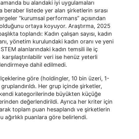
 zamanda bu alandaki iyi uygulamaları 
beraber listede yer alan şirketlerin sırası 
tergeler “kurumsal performans” açısından 
ik olduğunu ortaya koyuyor. Araştırma, 2025 
aşlıkta toplandı: Kadın çalışan sayısı, kadın 
anı, yönetim kurulundaki kadın oranı ve yeni 
 STEM alanlarındaki kadın temsili ile iç 
karşılaştırılabilir veri ise henüz yeterli 
rlendirmeye dahil edilmedi.
çeklerine göre (holdingler, 10 bin üzeri, 1-
) gruplandırıldı. Her grup içinde şirketler, 
 kendi kategorilerinde büyükten küçüğe 
inden değerlendirildi. Ayrıca her kriter için 
ınarak toplam puan hesaplandı ve şirketlerin 
u ağırlıklı puanlara göre belirlendi.