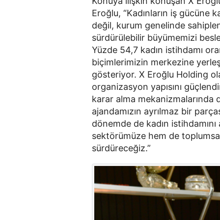
Konuya ilişkin konuşan X Eroğl
Eroğlu, “Kadınların iş gücüne kat
değil, kurum genelinde sahipleni
sürdürülebilir büyümemizi besley
Yüzde 54,7 kadın istihdamı oranı
biçimlerimizin merkezine yerleşt
gösteriyor. X Eroğlu Holding olar
organizasyon yapısını güçlendir
karar alma mekanizmalarında dah
ajandamızın ayrılmaz bir parça
dönemde de kadın istihdamını 
sektörümüze hem de toplumsal k
sürdüreceğiz.”