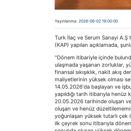
Yayınlanma:
2026-06-02 19:00:00
Turk İlaç ve Serum Sanayi A.Ş
(KAP) yapılan açıklamada, şunla
''Dönem itibariyle içinde bulu
ulaşmada yaşanan zorluklar, yük
finansal sıkışıklık, nakit akış
maliyetlerinin yüksek olması seb
14.05.2026'da başlayan ve işb
yapıldığı tarih itibarıyla henüz
20.05.2026 tarihinde oluşan ve
oluşan ve henüz düzeltilememiş 
yoğunlaşan yüksek tutarlı çe
ilk çeyrek sonu itibarıyla dön
sonunda oluşan yüksek dönem 