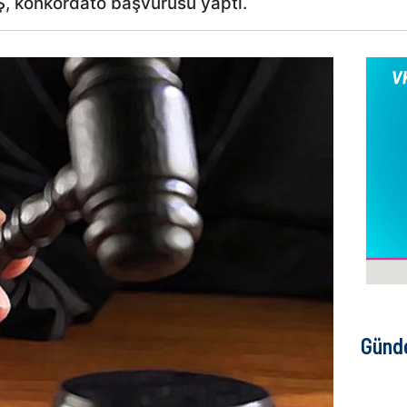
Ş, konkordato başvurusu yaptı.
Günd