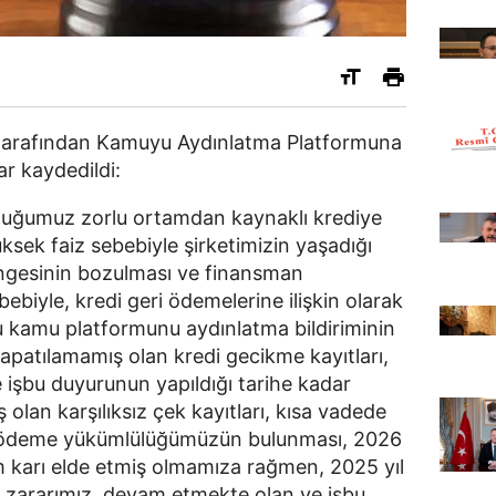
 tarafından Kamuyu Aydınlatma Platformuna
r kaydedildi:
nduğumuz zorlu ortamdan kaynaklı krediye
sek faiz sebebiyle şirketimizin yaşadığı
 dengesinin bozulması ve finansman
ebiyle, kredi geri ödemelerine ilişkin olarak
u kamu platformunu aydınlatma bildiriminin
 kapatılamamış olan kredi gecikme kayıtları,
 işbu duyurunun yapıldığı tarihe kadar
olan karşılıksız çek kayıtları, kısa vadede
k ödeme yükümlülüğümüzün bulunması, 2026
em karı elde etmiş olmamıza rağmen, 2025 yıl
zararımız, devam etmekte olan ve işbu