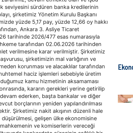
ek seviyesini sürdüren banka kredilerinin
olayı, şirketimiz Yönetim Kurulu Başkanı
mizde yüzde 5,17 pay, yüzde 12,66 oy hakkı
fından, Ankara 3. Asliye Ticaret
6 tarihinde 2026/477 esas numarasıyla
mahkeme tarafından 02.06.2026 tarihinden
let verilmesine karar verilmiştir. Şirketimiz
şvurusu, şirketimizin mal varlığının ve
Ekon
meden korunması ve alacaklılar tarafından
muhtemel haciz işlemleri sebebiyle üretim
 olduğumuz kamu hizmetinin aksamaması
onrasında, kararın gerekleri yerine getirilip
ne devam ederken, başta bankalar ve diğer
mevcut borçlarının yeniden yapılandırılması
tir. Şirketimiz nakit akışının düzenli hale
n düşürülmesi, gelişen ülke ekonomisine
e mahkemenin ve komiserlerin vereceği